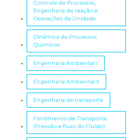
FAÇA SUA INSCRIÇÃO MBA
Controle de Processos,
ARQUITETURA E URBANISMO
EDITAL
Engenharia de reação e
Operações de Unidade
FAÇA SUA INSCRIÇÃO
CIÊNCIAS CONTÁBEIS
MBA EM GESTÃO DE PROJETOS EMPRESARIAIS
Dinâmica de Processos
Químicos
RESULTADO VESTIBULAR
DESIGN DE MODA
Engenharia Ambiental I
MBA EM GESTÃO ESTRATÉGICA DE PESSOAS
INSCRIÇÕES ENEM
DESIGN GRÁFICO
Engenharia Ambiental II
INSCRIÇÕES PORTADOR DE DIPLOMA
MBA EM LIDERANÇA & PERFORMANCE COM IA
Engenharia de transporte
DIREITO
PROUNI
Fenômenos de Transporte
ENGENHARIA CIVIL
(Pressão e fluxo do Fluído)
MBA EM LIDERANÇA EM EQUIPES E INOVAÇÃO