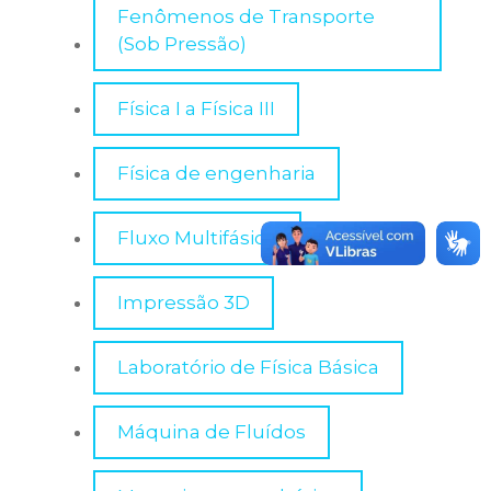
Fenômenos de Transporte
ENGENHARIA DA COMPUTAÇÃO
(Sob Pressão)
MBA EXECUTIVO EM FINANÇAS
Física I a Física III
ENGENHARIA DE PRODUÇÃO
Física de engenharia
ENGENHARIA MECÂNICA
Fluxo Multifásico
GESTÃO DE RECURSOS HUMANOS
Impressão 3D
Laboratório de Física Básica
JORNALISMO
Máquina de Fluídos
PSICOLOGIA