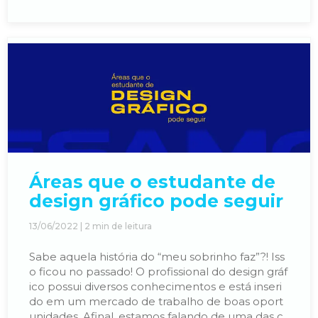
mail
Áreas que o estudante de
design gráfico pode seguir
13/06/2022 |
2
min de leitura
Sabe aquela história do “meu sobrinho faz”?! Iss
o ficou no passado! O profissional do design gráf
ico possui diversos conhecimentos e está inseri
do em um mercado de trabalho de boas oport
unidades. Afinal, estamos falando de uma das c