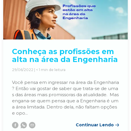
PUBLICIDADE E PROPAGANDA
RELAÇÕES INTERNACIONAIS
Conheça as profissões em
alta na área da Engenharia
SISTEMAS DE INFORMAÇÃO
29/06/2022 |
< 1
min de leitura
Você pensa em ingressar na área da Engenharia
? Então vai gostar de saber que trata-se de uma
s das áreas mais promissoras da atualidade. Mas
engana-se quem pensa que a Engenharia é um
a área limitada. Dentro dela, não faltam opções
e opo...
Continuar Lendo
Facebook
Whatsapp
E-