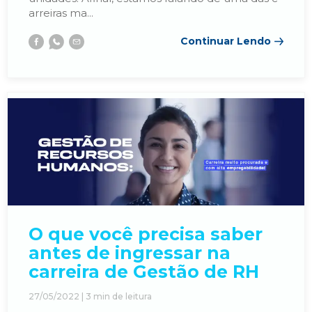
arreiras ma...
Continuar Lendo
Facebook
Whatsapp
E-
mail
O que você precisa saber
antes de ingressar na
carreira de Gestão de RH
27/05/2022 |
3
min de leitura