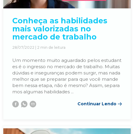
ENGENHARIA DA COMPUTAÇÃO
MBA EXECUTIVO EM FINANÇAS
Conheça as habilidades
mais valorizadas no
ENGENHARIA DE PRODUÇÃO
mercado de trabalho
28/07/2022 |
2
min de leitura
ENGENHARIA MECÂNICA
Um momento muito aguardado pelos estudant
es é o ingresso no mercado de trabalho. Muitas
dúvidas e inseguranças podem surgir, mas nada
GESTÃO DE RECURSOS HUMANOS
melhor que se preparar para que você mande
bem nessa etapa, não é mesmo? Assim, separa
mos algumas habilidades ...
JORNALISMO
Continuar Lendo
Facebook
Whatsapp
E-
mail
PSICOLOGIA