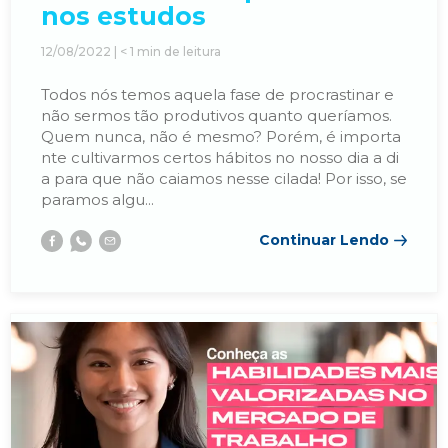
FAÇA SUA INSCRIÇÃO MBA
nos estudos
ARQUITETURA E URBANISMO
EDITAL
12/08/2022 |
< 1
min de leitura
FAÇA SUA INSCRIÇÃO
CIÊNCIAS CONTÁBEIS
Todos nós temos aquela fase de procrastinar e
MBA EM GESTÃO DE PROJETOS EMPRESARIAIS
não sermos tão produtivos quanto queríamos.
Quem nunca, não é mesmo? Porém, é importa
RESULTADO VESTIBULAR
nte cultivarmos certos hábitos no nosso dia a di
DESIGN DE MODA
a para que não caiamos nesse cilada! Por isso, se
paramos algu...
MBA EM GESTÃO ESTRATÉGICA DE PESSOAS
INSCRIÇÕES ENEM
Continuar Lendo
DESIGN GRÁFICO
Facebook
Whatsapp
E-
INSCRIÇÕES PORTADOR DE DIPLOMA
mail
MBA EM LIDERANÇA & PERFORMANCE COM IA
DIREITO
PROUNI
ENGENHARIA CIVIL
MBA EM LIDERANÇA EM EQUIPES E INOVAÇÃO