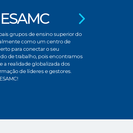
d analyzing vast amounts of data
 ESAMC
l betting patterns. This data is
ay not be apparent to humans. By
manage risks, and improve overall
ais grupos de ensino superior do
vent fraudulent activities,
onalmente como um centro de
erto para conectar o seu
o de trabalho, pois encontramos
 the
a e a realidade globalizada dos
rmação de líderes e gestores.
s in
 ESAMC!
ustries, and the betting industry is
panies are now able to make more
e being used to analyze massive