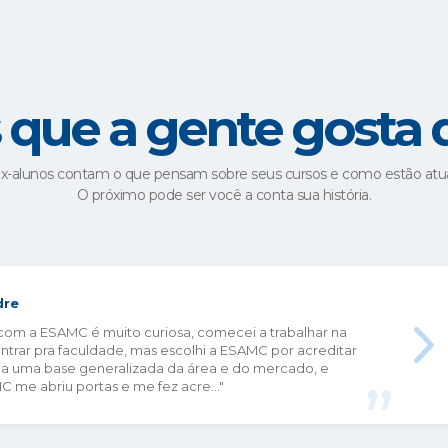
ers to accurately predict outcomes and set odds. This
s the overall efficiency of the industry.
are revolutionizing customer service in the betting in
vide instant assistance to users, answering their quer
ural language processing capabilities, chatbots can u
s que a gente gosta 
nhancing the overall customer experience. Additionally
ns based on individual user preferences and behavior
ex-alunos contam o que pensam sobre seus cursos e como estão at
stions and promotions, increasing user engagement and
O próximo pode ser você a conta sua história.
ions of AI and Data i
sk and Reward in th
dre
 com a ESAMC é muito curiosa, comecei a trabalhar na
ntrar pra faculdade, mas escolhi a ESAMC por acreditar
ia uma base generalizada da área e do mercado, e
C me abriu portas e me fez acre..."
ogy is playing an increasingly significant role in almost
e advent of artificial intelligence (AI) and the abundanc