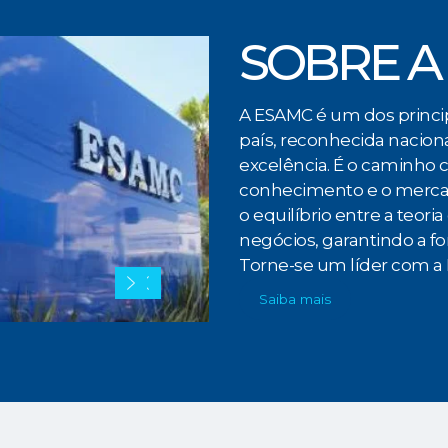
hancing the overall betting experience.
 the betting industry. Bookmakers are now collecting an
SOBRE A
yer performance data, weather conditions, and historica
 can identify patterns, trends, and correlations that m
ch, bookmakers can identify profitable opportunities, 
A ESAMC é um dos princip
data analytics also enables bookmakers to detect and pre
país, reconhecida naci
environment for all users.
excelência. É o caminho c
conhecimento e o mercad
he Future: Exploring
o equilíbrio entre a teori
negócios, garantindo a fo
AI and Data Analytic
Torne-se um líder com a
Saiba mais
Modeling
echnology is playing a pivotal role in shaping various ind
ficial intelligence (AI) and data analytics, betting com
ter experiences for their customers. AI algorithms ar