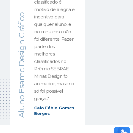
classificado é
changing the game, and what it
motivo de alegria e
Aluno Esamc Design Gráfico
incentivo para
qualquer aluno, e
tionizing the
no meu caso não
foi diferente. Fazer
thms
parte dos
melhores
classificados no
y, the game is rapidly evolving.
Prêmio SEBRAE
pportunities and insights for both
Minas Design foi
ion is
betzoid.com/at/
. With its
animador, mas isso
 and other events. By harnessing
só foi possível
ate predictions, giving bettors a
graça..."
 enhance the betting experience.
Caio Fábio Gomes
Borges
dds, statistics, and expert
 chances of winning. Betzoid also
orld of online betting. With a wide