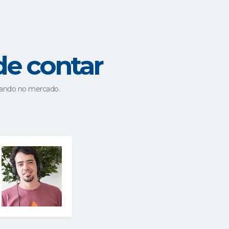
 not only enhances the accuracy of
dustry
http://betzoid.com/es/
.
ies and guiding them through the
nderstand and respond to user
de contar
, data analytics is being used to
 patterns. This enables betting
uando no mercado.
 loyalty.
n Betting:
e Digital
 every aspect of our lives, and the
e of data available are