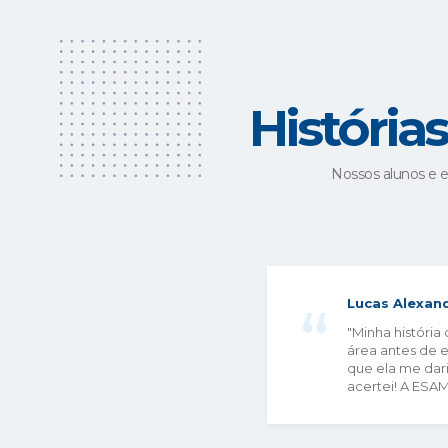
amounts of data, allowing bookmak
betting predictions but also improve
Furthermore, AI-powered chatbots 
These intelligent chatbots can pro
betting process. By leveraging nat
História
inquiries in a human-like manner, e
personalize betting recommendatio
Nossos alunos e 
companies to offer tailored sugge
The Implicat
Balancing Ri
Lucas Alexan
"Minha história
Age
área antes de e
que ela me dar
acertei! A ESAM
In today’s fast-paced world, technol
world of betting is no exception. Th