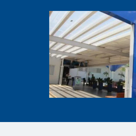
personalized recommendations, en
Data is the fuel that powers AI in
from various sources, including pla
then fed into AI algorithms, which
leveraging this data-driven approa
operational efficiency. The use of 
ensuring a fair and secure betting 
Betting on t
Potential of 
Predictive 
In today’s rapidly evolving world, t
no exception. With the rise of arti
informed decisions and provide bet