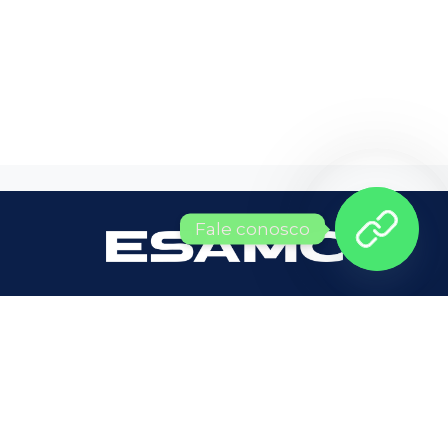
Fale conosco
A MENOR DISTÂNCIA ENTRE VOCÊ E O MERCADO DE
TRABALHO
FALE CONOSCO
Quero ser um aluno(a):
(11) 3298-7232