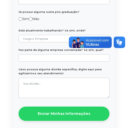
ENGENHARIA DA COMPUTAÇÃO
Já possui alguma outra pós-graduação?
MBA EXECUTIVO EM FINANÇAS
Sim
Não
ENGENHARIA DE PRODUÇÃO
Está atualmente trabalhando? Se sim, onde?
Faz parte de alguma empresa conveniada? Se sim, qual?
ENGENHARIA MECÂNICA
Caso possua alguma dúvida específica, digite aqui para
agilizarmos seu atendimento!
GESTÃO DE RECURSOS HUMANOS
JORNALISMO
Enviar Minhas Informações
PSICOLOGIA