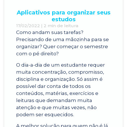
FAÇA SUA INSCRIÇÃO MBA
ARQUITETURA E URBANISMO
EDITAL
Aplicativos para organizar seus
estudos
FAÇA SUA INSCRIÇÃO
17/02/2022 |
2
min de leitura
CIÊNCIAS CONTÁBEIS
MBA EM GESTÃO DE PROJETOS EMPRESARIAIS
Como andam suas tarefas?
Precisando de uma mãozinha para se
RESULTADO VESTIBULAR
organizar? Quer começar o semestre
DESIGN DE MODA
com o pé direito?
MBA EM GESTÃO ESTRATÉGICA DE PESSOAS
INSCRIÇÕES ENEM
O dia-a-dia de um estudante requer
DESIGN GRÁFICO
muita concentração, compromisso,
disciplina e organização. Só assim é
INSCRIÇÕES PORTADOR DE DIPLOMA
possível dar conta de todos os
MBA EM LIDERANÇA & PERFORMANCE COM IA
DIREITO
conteúdos, matérias, exercícios e
PROUNI
leituras que demandam muita
atenção e que muitas vezes, não
ENGENHARIA CIVIL
podem ser esquecidos.
MBA EM LIDERANÇA EM EQUIPES E INOVAÇÃO
A melhor solução para quem não é lá