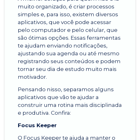
muito organizado, é criar processos
ENGENHARIA DA COMPUTAÇÃO
simples e, para isso, existem diversos
MBA EXECUTIVO EM FINANÇAS
aplicativos, que você pode acessar
pelo computador e pelo celular, que
ENGENHARIA DE PRODUÇÃO
são ótimas opções. Essas ferramentas
te ajudam enviando notificações,
ajustando sua agenda ou até mesmo
ENGENHARIA MECÂNICA
registrando seus conteúdos e podem
tornar seu dia de estudo muito mais
motivador.
GESTÃO DE RECURSOS HUMANOS
Pensando nisso, separamos alguns
aplicativos que vão te ajudar a
construir uma rotina mais disciplinada
JORNALISMO
e produtiva. Confira:
Focus Keeper
PSICOLOGIA
O Focus Keeper te ajuda a manter o